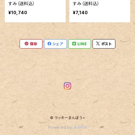
すみ（送料込）
すみ（送料込）
¥10,740
¥7,140
保存
シェア
LINE
ポスト
© ラッキーまんぼう⭐
Powered by